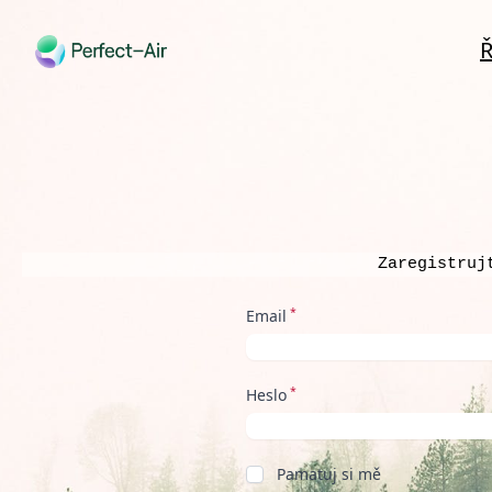
Zaregistruj
*
Email
*
Heslo
Pamatuj si mě