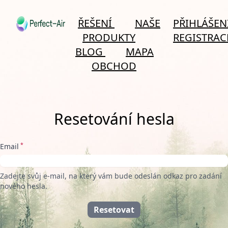
ŘEŠENÍ
NAŠE
PŘIHLÁŠEN
PRODUKTY
REGISTRAC
BLOG
MAPA
OBCHOD
Resetování hesla
*
Email
Zadejte svůj e-mail, na který vám bude odeslán odkaz pro zadání
nového hesla.
Resetovat